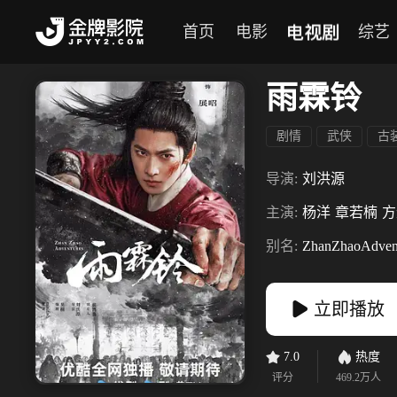
电视剧
首页
电影
综艺
雨霖铃
剧情
武侠
古
导演:
刘洪源
主演:
杨洋
章若楠
方
别名:
ZhanZhaoAdven
立即播放
7.0
热度
评分
469.2万
人