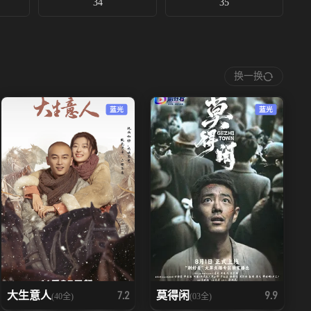
34
35
换一换
蓝光
蓝光
大生意人
莫得闲
7.2
9.9
(40全)
(03全)