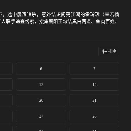
身南下，途中屡遭追杀，意外结识闯荡江湖的霍玲珑（章若楠
三人联手追查线索，搜集襄阳王勾结黑白两道、鱼肉百姓、
排序
6
7
13
14
20
21
27
28