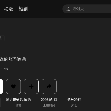
动漫
短剧
装
逸伦
张予曦
岳
tures
汉语普通话,国语
2026.05.13
45分29秒
语言
上映时间
片长