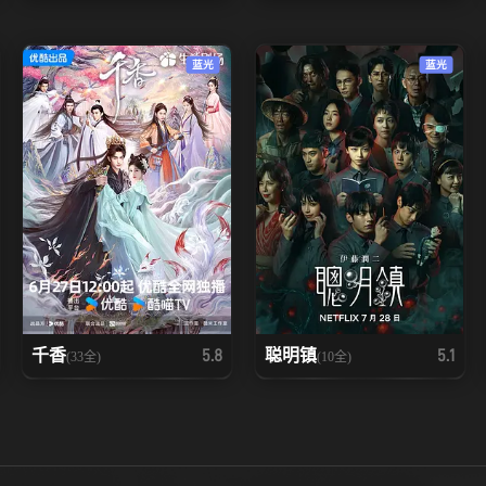
蓝光
蓝光
千香
聪明镇
5.8
5.1
(33全)
(10全)