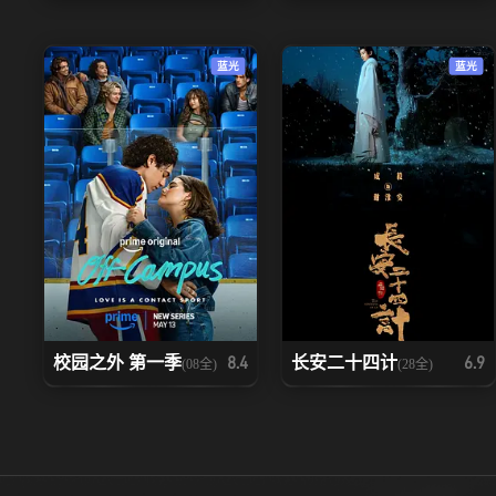
蓝光
蓝光
校园之外 第一季
长安二十四计
8.4
6.9
(08全)
(28全)