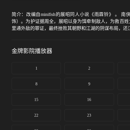
简介：
改编自minifish的展昭同人小说《雨霖铃》
饰）。为护证据周全，展昭以身为饵牵制敌人，为救百姓
里通外敌的罪证，最终挫败其朝野和江湖的阴谋布局，还
金牌影院
播放器
1
2
8
9
15
16
22
23