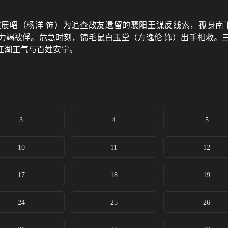
 。 南侠展昭（杨洋 饰）为追查故友遗留的襄阳王谋反线索，孤
力竭被俘。危急时刻，锦毛鼠白玉堂（方逸伦 饰）出手相救。
江湖正气与百姓安宁。
3
4
5
10
11
12
17
18
19
24
25
26