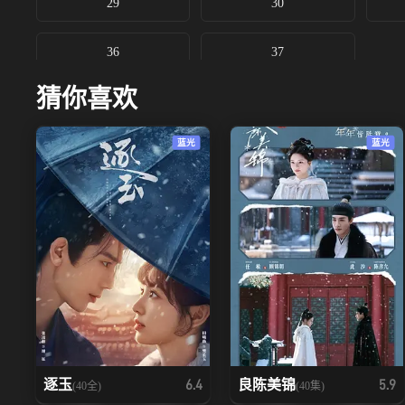
29
30
36
37
猜你喜欢
蓝光
蓝光
逐玉
良陈美锦
6.4
5.9
(40全)
(40集)