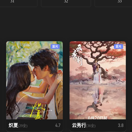
31
32
33
蓝光
蓝光
炽夏
云秀行
4.7
3.8
(29全)
(36全)