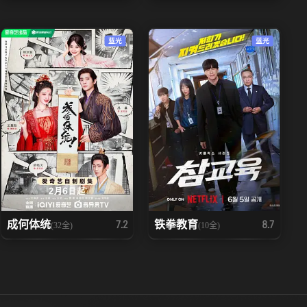
蓝光
蓝光
成何体统
铁拳教育
7.2
8.7
(32全)
(10全)