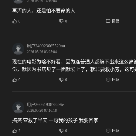
2026.05.29 14:19:04
再浑的人，还是怕不要命的人
0
0
回复
用户240923665529mt
2026.05.26 03:25:04
现在的电影为啥不好看，因为连普通人都编不出来这么离
伤，就因为书店见了一面就爱上了，就非要救小芳，这可
革开放，都没有人管的吗？？？？
0
0
回复
用户260519387829ie
2026.05.20 07:16:18
搞笑 营救了半天 一句我的孩子 我要回家
2
0
回复