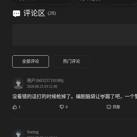
评论区
(
28
)
全部评论
热门评论
用户260325719198lj
2026.06.25 03:12:49
没看错的话打的时候枪掉了。编剧脑袋让🦌踢了吧，一
1
0
回复
Seeing