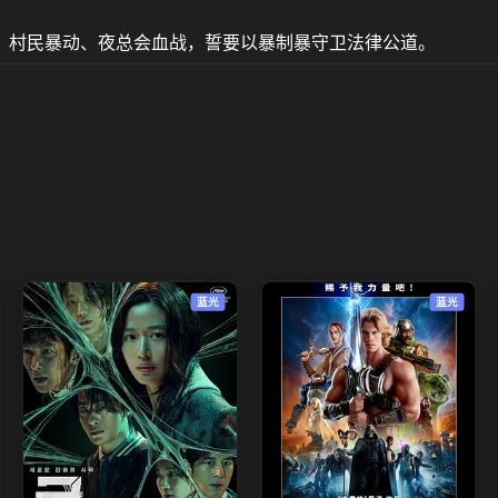
、村民暴动、夜总会血战，誓要以暴制暴守卫法律公道。
蓝光
蓝光