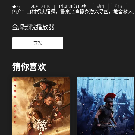
6.1
|
2026.04.10
|
1小时38分15秒
动作
犯罪
简介：
山村拐卖猖獗，警察池峰孤身潜入寻凶，地窖救人
金牌影院
播放器
蓝光
猜你喜欢