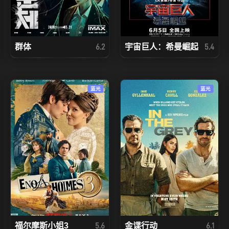
群体
宇宙巨人：希曼崛起
6.2
5.4
蓝光
蓝光
福尔摩斯小姐3
金谍行动
5.6
6.1