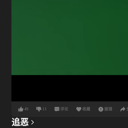
49
13
评论
收藏
报错
追恶
更多信息