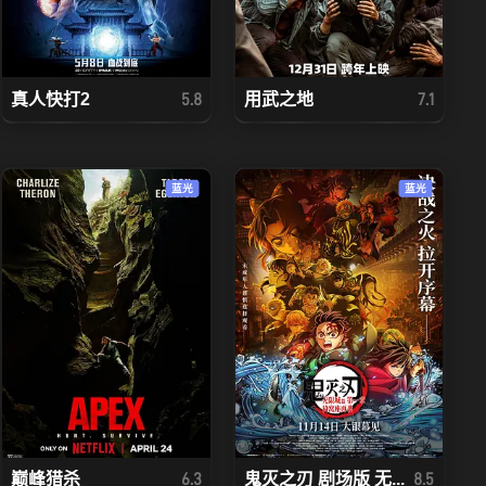
真人快打2
用武之地
5.8
7.1
蓝光
蓝光
巅峰猎杀
鬼灭之刃 剧场版 无...
6.3
8.5