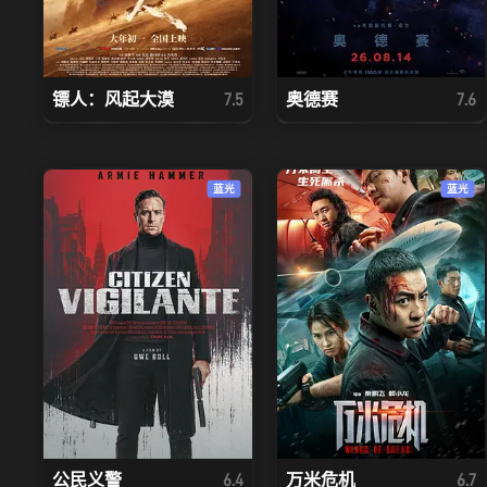
镖人：风起大漠
奥德赛
7.5
7.6
蓝光
蓝光
公民义警
万米危机
6.4
6.7