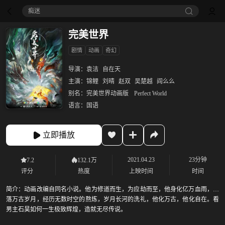
痴迷
完美世界
剧情
动画
奇幻
导演：
袁洁
自在天
主演：
锦鲤
刘晴
赵双
吴楚越
阎么么
别名：
完美世界动画版
Perfect World
语言：
国语
立即播放
2021.04.23
23分钟
7.2
132.1万
评分
热度
上映时间
时间
简介：
动画改编自同名小说。他为修道而生，为应劫而至，他身化亿万血雨，洒
落万古岁月，经历无数时空的熬炼，岁月长河的洗礼，他化万古，他化自在。看
男主石昊如何一生极致辉煌，造就无尽传说。