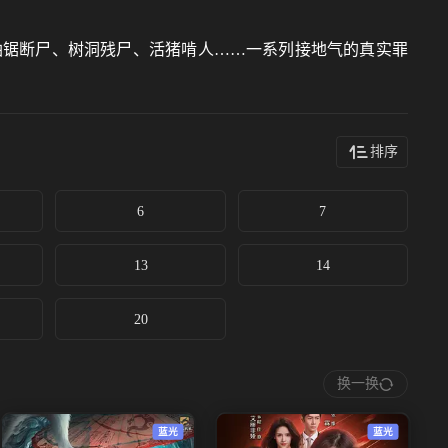
油锯断尸、树洞残尸、活猪啃人……一系列接地气的真实罪
排序
6
7
13
14
20
换一换
蓝光
蓝光