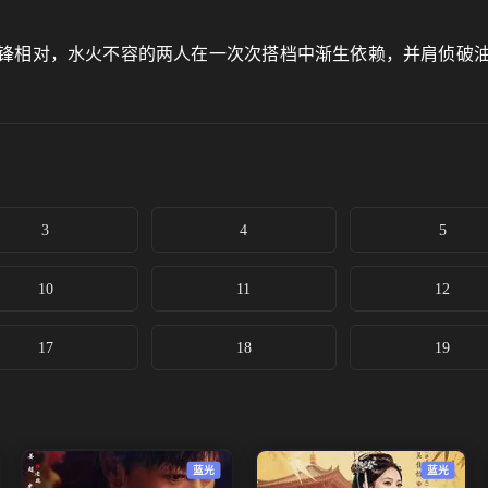
锋相对，水火不容的两人在一次次搭档中渐生依赖，并肩侦破
3
4
5
10
11
12
17
18
19
蓝光
蓝光