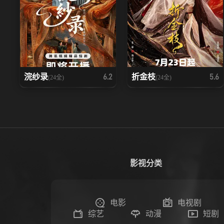
浣纱录
折金枝
6.2
5.6
(24全)
(24全)
影视分类
电影
电视剧
综艺
动漫
短剧