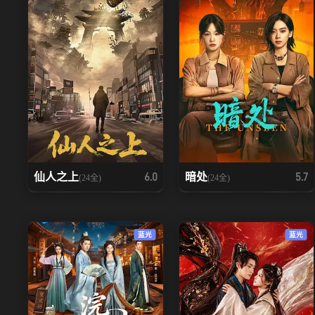
仙人之上
暗处
6.0
5.7
(24全)
(24全)
蓝光
蓝光