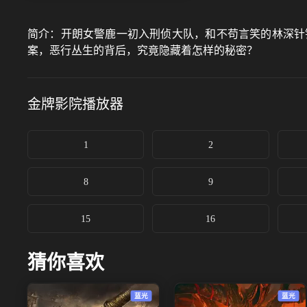
简介：
开朗女警鹿一初入刑侦大队，和不苟言笑的林深针
案，恶行丛生的背后，究竟隐藏着怎样的秘密？
金牌影院
播放器
1
2
8
9
15
16
猜你喜欢
蓝光
蓝光