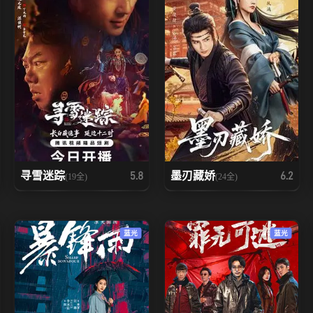
寻雪迷踪
墨刃藏娇
5.8
6.2
(19全)
(24全)
蓝光
蓝光