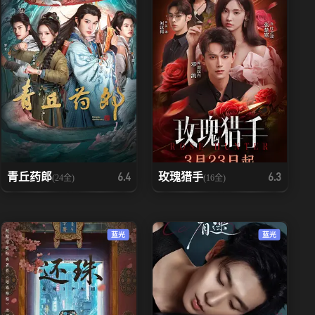
青丘药郎
玫瑰猎手
6.4
6.3
(24全)
(16全)
蓝光
蓝光