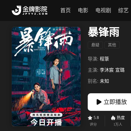
首页
电影
电视剧
综艺
暴锋雨
悬疑
其他
导演:
程箓
主演:
李沐宸
宣璐
别名:
未知
立即播放
5.8
热度
评分
1万
人