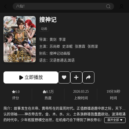
八仙！
搜神记
动画
导演：
黄剑
李濛
主演：
苏尚卿
史泽鲲
张惠霖
张雨濛
别名：
搜神记动画版
语言：
汉语普通话,国语
立即播放
2026.03.25
19分36秒
6.0
8.5万
评分
热度
上映时间
时间
简介：
故事发生在炎帝、黄帝所在的蛮荒时代。正值群雄逐鹿中原之际，天下公
认的领袖——神农帝去世，金、木、水、火、土各族群雄皆蠢蠢欲动。波涛暗涌
的时代中，少年拓拔野横空出世，在机缘巧合下得到了神农帝临终
传承，开始了一段惊心动魄的传奇历程。