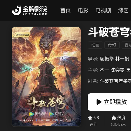
首页
电影
电视剧
综艺
斗破苍穹
动画
奇幻
冒
导演:
顾振华
林一帆
主演:
不一
陈奕雯
黑
别名:
斗破苍穹年番第1
立即播放
6.8
热度
评分
109.4万
人