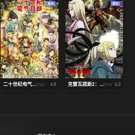
蓝光
蓝光
104
105
111
112
118
119
125
126
132
133
二十世纪电气...
克雷瓦提斯2：...
6.8
6.3
(5/13)
(5/13)
139
140
146
147
153
154