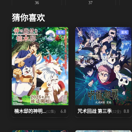
36
37
猜你喜欢
43
44
蓝光
蓝光
50
51
57
58
64
65
71
72
78
79
楠木邸的神明...
咒术回战 第三季
6.8
8.8
(12集)
(12全)
85
86
92
93