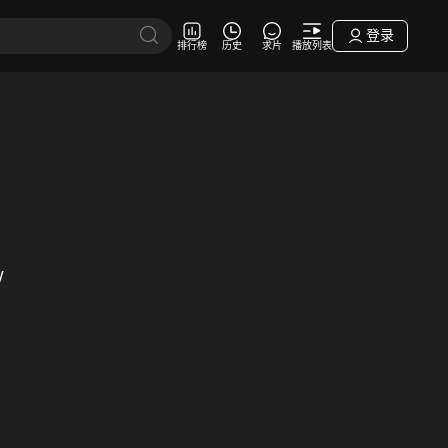
登录
排行榜
历史
求片
播放列表
Ⅴ