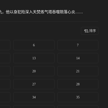
仇，他以身犯险深入天焚炼气塔吞噬陨落心炎……
排序
6
7
13
14
20
21
27
28
34
35