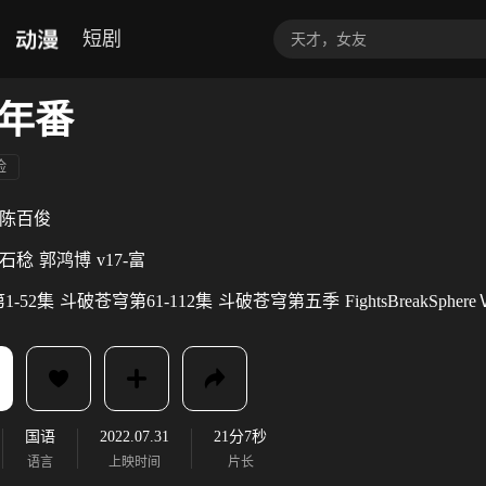
动漫
短剧
年番
险
陈百俊
石稔
郭鸿博
v17-富
-52集
斗破苍穹第61-112集
斗破苍穹第五季
FightsBreakSphere
国语
2022.07.31
21分7秒
语言
上映时间
片长