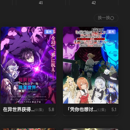
41
42
换一换
48
49
蓝光
蓝光
55
56
62
63
69
70
76
77
83
84
在异世界获得...
「凭你也想讨...
5.8
5.1
(01集)
(12集)
90
91
97
98