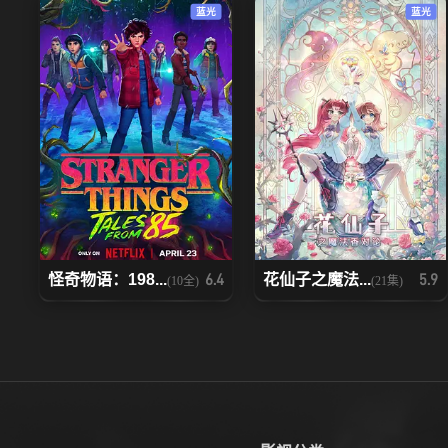
蓝光
蓝光
99
100
106
107
113
114
120
121
127
128
怪奇物语：198...
花仙子之魔法...
6.4
5.9
(10全)
(21集)
134
135
141
142
148
149